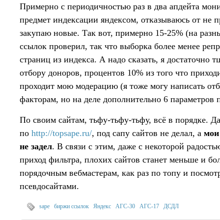
Примерно с периодичностью раз в два апдейта мон
предмет индексации яндексом, отказываюсь от не 
закупаю новые. Так вот, примерно 15-25% (на разны
ссылок проверил, так что выборка более менее реп
страниц из индекса. А надо сказать, я достаточно 
отбору доноров, процентов 10% из того что приход
проходит мою модерацию (я тоже могу написать отб
факторам, но на деле дополнительно 6 параметров 
По своим сайтам, тьфу-тьфу-тьфу, всё в порядке. Д
по
http://topsape.ru/
, под сапу сайтов не делал, а
мои
не задел
. В связи с этим, даже с некоторой радост
приход фильтра, плохих сайтов станет меньше и бо
порядочным вебмастерам, как раз по топу и посмот
псевдосайтами.
sape
биржи ссылок
Яндекс
АГС-30
АГС-17
ДСДЛ