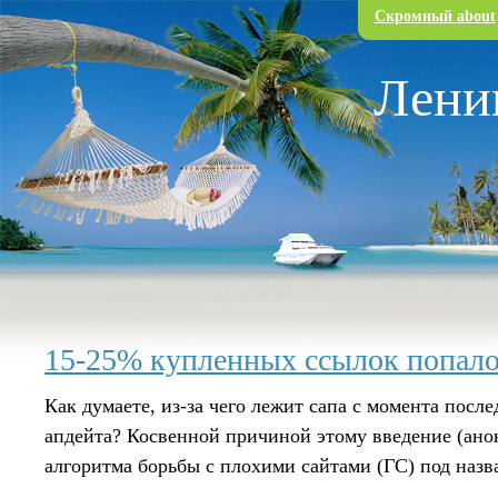
Перейти к основному содержанию
Скромный about
Лени
15-25% купленных ссылок попал
Как думаете, из-за чего лежит сапа с момента после
апдейта? Косвенной причиной этому введение (ан
алгоритма борьбы с плохими сайтами (ГС) под наз