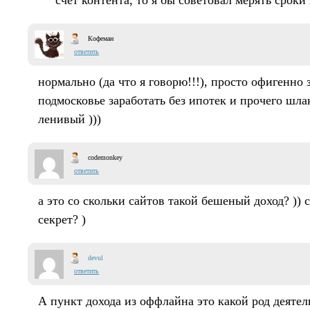
счёт контента, то я бы советовал мерять сроки
Кофеман
ответить
нормально (да что я говорю!!!), просто офигенно з
подмосковье заработать без ипотек и прочего шла
ленивый )))
codemonkey
ответить
а это со скольки сайтов такой бешеный доход? )) с
секрет? )
devul
ответить
А пункт дохода из оффлайна это какой род деятел