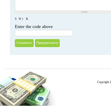
S
W
i
K
Enter the code above
Copyright