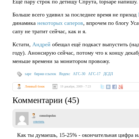
Ещё пару строк по детищу Спрута, topsape напишу.
Больше всего удивил за последнее время не приход
динамика
некоторых
саперов
, впрочем по блогу Ус
сапу не тратит сейчас, как и я.
Кстати,
Андрей
обещал ещё подкаст выпустить (над
году). Анонсирую сейчас, потому что к концу декаб
меньше времени за монитором провожу.
sape
биржи ссылок
Яндекс
АГС-30
АГС-17
ДСДЛ
Ленивый бомж
19 декабря, 2009 - 7:23
Комментарии (45)
consolopolus
ответить
Как ты думаешь, 15-25% - окончательная цифра и