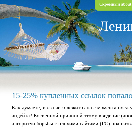
Перейти к основному содержанию
Скромный about
Лени
15-25% купленных ссылок попал
Как думаете, из-за чего лежит сапа с момента после
апдейта? Косвенной причиной этому введение (ан
алгоритма борьбы с плохими сайтами (ГС) под наз