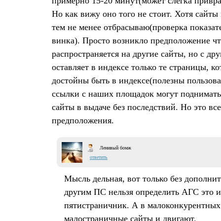
примерно 15-20 минут(может слегка привра
Но как вижу оно того не стоит. Хотя сайты
тем не менее отбрасываю(проверка показа
винка). Просто возникло предположение ч
распространяется на другие сайты, но с др
оставляет в индексе только те страницы, к
достойны быть в индексе(полезны пользоват
ссылки с наших площадок могут поднимат
сайты в выдаче без последствий. Но это все
предположения.
Ленивый бомж
ответить
Мысль дельная, вот только без дополнит
другим ПС нельзя определить АГС это и
пятистраничник. А в малоконкурентных
малостраничные сайты и двигают.