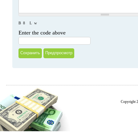
B
8
L
w
Enter the code above
Copyright