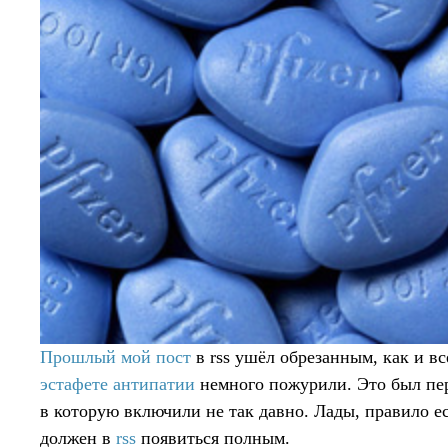
Прошлый мой пост
в rss ушёл обрезанным, как и все
эстафете антипатии
немного пожурили. Это был пе
в которую включили не так давно. Лады, правило ес
должен в
rss
появиться полным.