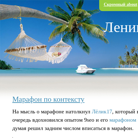
Перейти к основному содержанию
Скромный about
Лени
Марафон по контексту
На мысль о марафоне натолкнул
Лёлик17
, который 
очередь вдохновился опытом 9seo и его
марафоном 
думая решил задним числом вписаться в марафон.