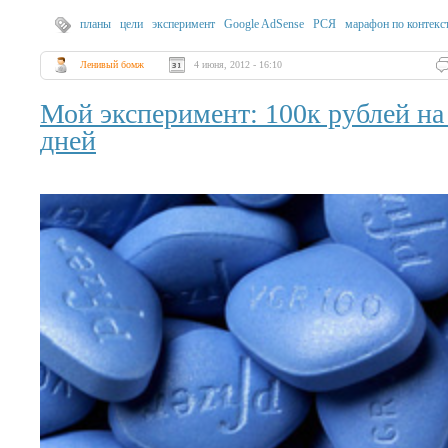
планы
цели
эксперимент
Google AdSense
РСЯ
марафон по контекс
Ленивый бомж
4 июня, 2012 - 16:10
Мой эксперимент: 100к рублей на
дней