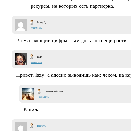
ресурсы, на которых есть партнерка.
MaryBy
ответить
Впечатляющие цифры. Нам до такого еще рости..
max
ответить
Привет, lazy! а адсенс выводишь как: чеком, на к
Ленивый бомж
ответить
Рапида.
Виктор