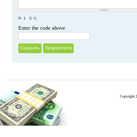
N
L
U
G
Enter the code above
Copyright