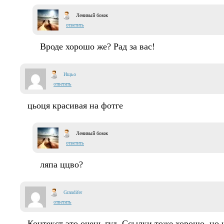
Ленивый бомж
ответить
Вроде хорошо же? Рад за вас!
Ищьо
ответить
цьоця красивая на фотге
Ленивый бомж
ответить
ляпа ццво?
Grandifer
ответить
Контекст это очень гуд. Ссылки тоже хорошо, но 