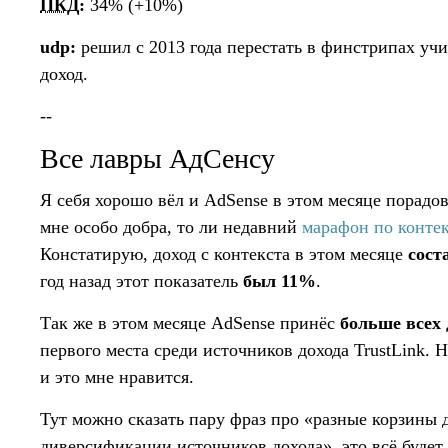
ПКД
:
34% (+10%)
udp:
решил с 2013 года перестать в финстрипах у
доход.
--
Все лавры АдСенсу
Я себя хорошо вёл и AdSense в этом месяце порадов
мне особо добра, то ли недавний
марафон по конте
Констатирую, доход с контекста в этом месяце
сост
год назад этот показатель
был 11%
.
Так же в этом месяце AdSense принёс
больше всех 
первого места среди источников дохода TrustLink. Н
и это мне нравится.
Тут можно сказать пару фраз про «разные корзины д
диверсификации источников дохода», это всё будет 