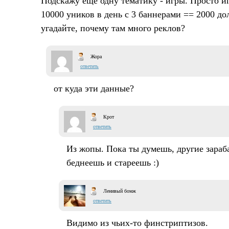
Подскажу еще одну тематику - игры. Просто иг
10000 уников в день с 3 баннерами == 2000 до
угадайте, почему там много реклов?
Жора
ответить
от куда эти данные?
Крот
ответить
Из жопы. Пока ты думешь, другие зараб
беднеешь и стареешь :)
Ленивый бомж
ответить
Видимо из чьих-то финстриптизов.