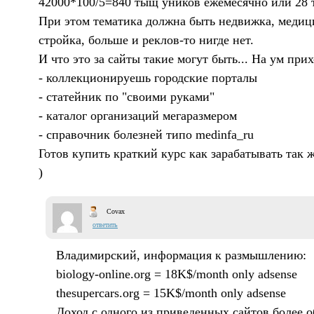
42000*100/5=840 тыщ уников ежемесячно или 28 
При этом тематика должна быть недвижка, медиц
стройка, больше и реклов-то нигде нет.
И что это за сайты такие могут быть... На ум прих
- коллекционируешь городские порталы
- статейник по "своими руками"
- каталог организаций мегаразмером
- справочник болезней типо medinfa_ru
Готов купить краткий курс как зарабатывать так 
)
Covax
ответить
Владимирский, информация к размышлению:
biology-online.org = 18K$/month only adsense
thesupercars.org = 15K$/month only adsense
Доход с одного из приведенных сайтов более о