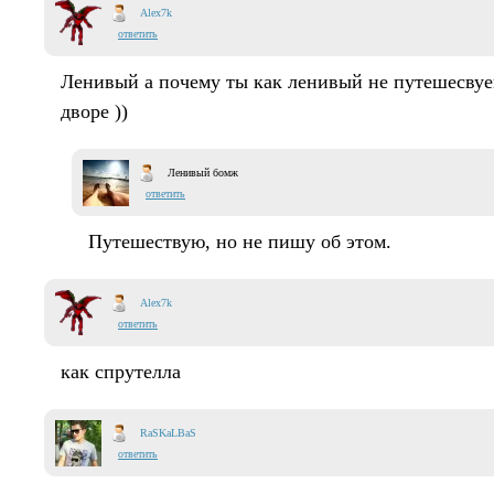
Alex7k
ответить
Ленивый а почему ты как ленивый не путешесвуеш
дворе ))
Ленивый бомж
ответить
Путешествую, но не пишу об этом.
Alex7k
ответить
как спрутелла
RaSKaLBaS
ответить