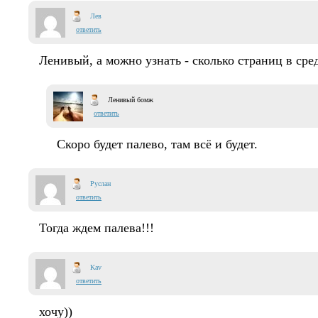
Лев
ответить
Ленивый, а можно узнать - сколько страниц в сре
Ленивый бомж
ответить
Скоро будет палево, там всё и будет.
Руслан
ответить
Тогда ждем палева!!!
Kav
ответить
хочу))