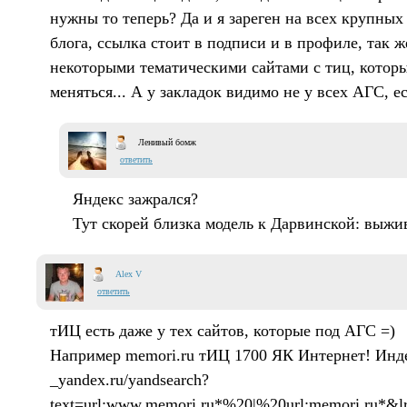
нужны то теперь? Да и я зареген на всех крупных
блога, ссылка стоит в подписи и в профиле, так ж
некоторыми тематическими сайтами с тиц, которы
меняться... А у закладок видимо не у всех АГС, ес
Ленивый бомж
ответить
Яндекс зажрался?
Тут скорей близка модель к Дарвинской: выж
Alex V
ответить
тИЦ есть даже у тех сайтов, которые под АГС =)
Например memori.ru тИЦ 1700 ЯК Интернет! Инд
_yandex.ru/yandsearch?
text=url:www.memori.ru*%20|%20url:memori.ru*&l