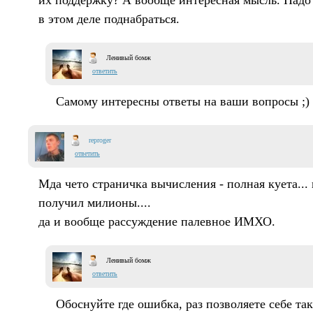
их поддержку? А вообще интересная мысль. Надо
в этом деле поднабраться.
Ленивый бомж
ответить
Самому интересны ответы на ваши вопросы ;)
reproger
ответить
Мда чето страничка вычисления - полная куета...
получил милионы....
да и вообще рассуждение палевное ИМХО.
Ленивый бомж
ответить
Обоснуйте где ошибка, раз позволяете себе та