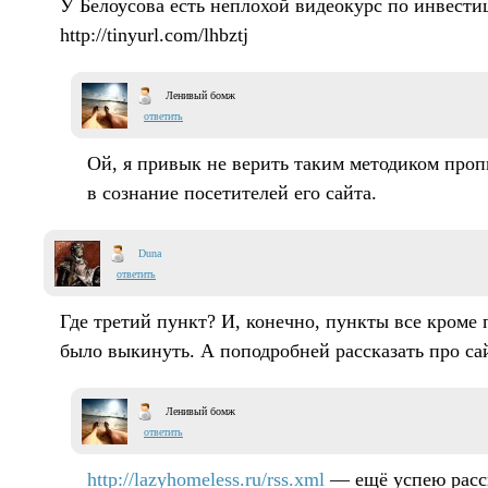
У Белоусова есть неплохой видеокурс по инвести
http://tinyurl.com/lhbztj
Ленивый бомж
ответить
Ой, я привык не верить таким методиком про
в сознание посетителей его сайта.
Duna
ответить
Где третий пункт? И, конечно, пункты все кроме
было выкинуть. А поподробней рассказать про са
Ленивый бомж
ответить
http://lazyhomeless.ru/rss.xml
— ещё успею расск